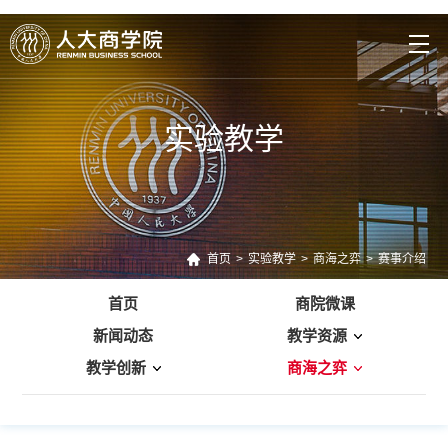
实验教学
首页
>
实验教学
>
商海之弈
>
赛事介绍
首页
商院微课
新闻动态
教学资源
教学创新
商海之弈