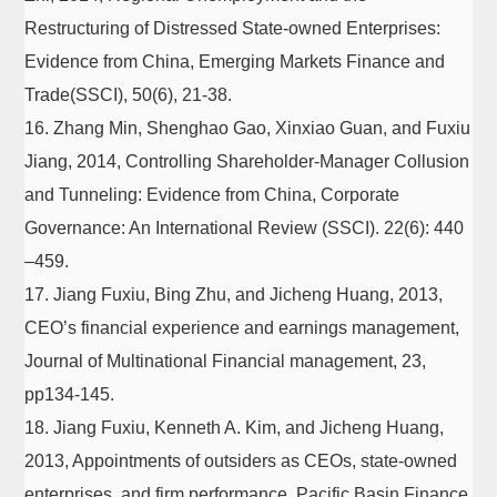
Restructuring of Distressed State-owned Enterprises:
Evidence from China, Emerging Markets Finance and
Trade(SSCI), 50(6), 21-38.
16. Zhang Min, Shenghao Gao, Xinxiao Guan, and Fuxiu
Jiang, 2014, Controlling Shareholder-Manager Collusion
and Tunneling: Evidence from China, Corporate
Governance: An International Review (SSCI). 22(6): 440
–459.
17. Jiang Fuxiu, Bing Zhu, and Jicheng Huang, 2013,
CEO’s financial experience and earnings management,
Journal of Multinational Financial management, 23,
pp134-145.
18. Jiang Fuxiu, Kenneth A. Kim, and Jicheng Huang,
2013, Appointments of outsiders as CEOs, state-owned
enterprises, and firm performance. Pacific Basin Finance