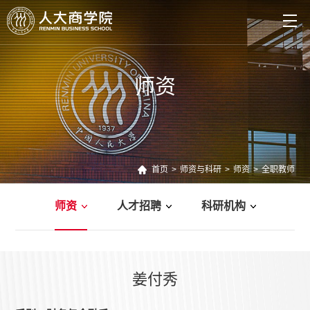
师资
首页
>
师资与科研
>
师资
>
全职教师
师资
人才招聘
科研机构
管理新知
教师新作
案例研究
姜付秀