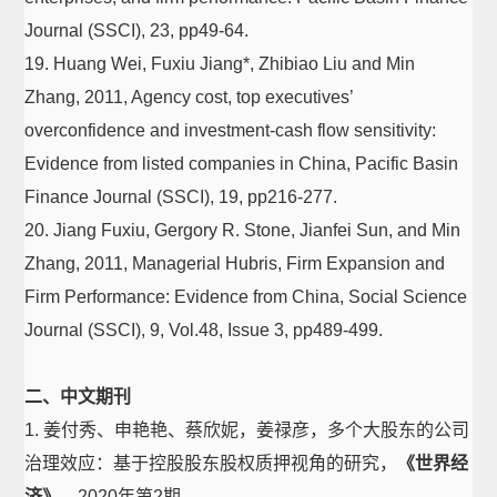
Journal (SSCI), 23, pp49-64.
19. Huang Wei, Fuxiu Jiang*, Zhibiao Liu and Min
Zhang, 2011, Agency cost, top executives’
overconfidence and investment-cash flow sensitivity:
Evidence from listed companies in China, Pacific Basin
Finance Journal (SSCI), 19, pp216-277.
20. Jiang Fuxiu, Gergory R. Stone, Jianfei Sun, and Min
Zhang, 2011, Managerial Hubris, Firm Expansion and
Firm Performance: Evidence from China, Social Science
Journal (SSCI), 9, Vol.48, Issue 3, pp489-499.
二、中文期刊
1. 姜付秀、申艳艳、蔡欣妮，姜禄彦，多个大股东的公司
治理效应：基于控股股东股权质押视角的研究，
《世界经
济》
，2020年第2期。