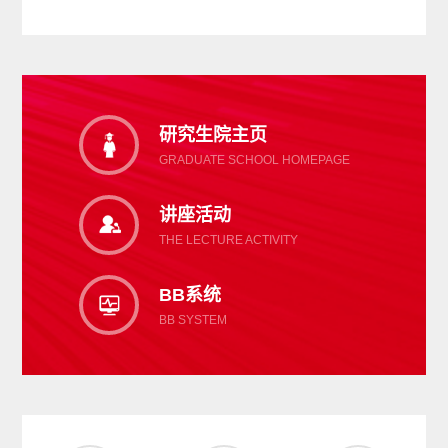
研究生院主页
GRADUATE SCHOOL HOMEPAGE
讲座活动
THE LECTURE ACTIVITY
BB系统
BB SYSTEM