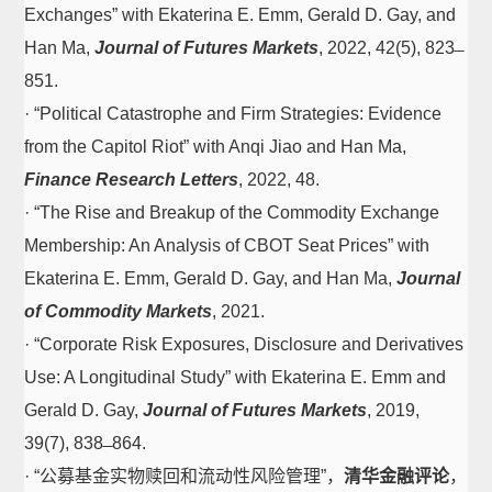
Exchanges” with Ekaterina E. Emm, Gerald D. Gay, and
Han Ma,
Journal of Futures Markets
, 2022, 42(5), 823 ̶
851.
· “Political Catastrophe and Firm Strategies: Evidence
from the Capitol Riot” with Anqi Jiao and Han Ma,
Finance Research Letters
, 2022, 48.
· “The Rise and Breakup of the Commodity Exchange
Membership: An Analysis of CBOT Seat Prices” with
Ekaterina E. Emm, Gerald D. Gay, and Han Ma,
Journal
of Commodity Markets
, 2021.
· “Corporate Risk Exposures, Disclosure and Derivatives
Use: A Longitudinal Study” with Ekaterina E. Emm and
Gerald D. Gay,
Journal of Futures Markets
, 2019,
39(7), 838 ̶ 864.
· “公募基金实物赎回和流动性风险管理”，
清华金融评论
，