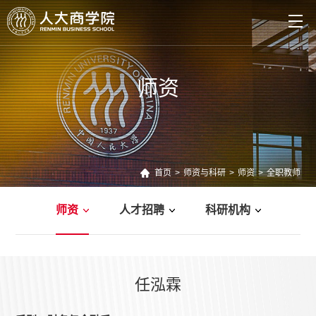
师资
首页
>
师资与科研
>
师资
>
全职教师
师资
人才招聘
科研机构
管理新知
教师新作
案例研究
任泓霖