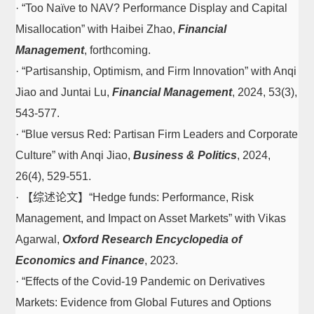
· “Too Naïve to NAV? Performance Display and Capital
Misallocation” with Haibei Zhao,
Financial
Management
, forthcoming.
· “Partisanship, Optimism, and Firm Innovation” with Anqi
Jiao and Juntai Lu,
Financial Management
, 2024, 53(3),
543-577.
· “Blue versus Red: Partisan Firm Leaders and Corporate
Culture” with Anqi Jiao,
Business & Politics
, 2024,
26(4), 529-551.
· 【综述论文】“Hedge funds: Performance, Risk
Management, and Impact on Asset Markets” with Vikas
Agarwal,
Oxford Research Encyclopedia of
Economics and Finance
, 2023.
· “Effects of the Covid-19 Pandemic on Derivatives
Markets: Evidence from Global Futures and Options