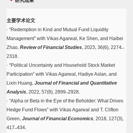
研究成果
主要学术论文
· “Redemption in Kind and Mutual Fund Liquidity
Management” with Vikas Agarwal, Ke Shen, and Haibei
Zhao,
Review of Financial Studies
, 2023, 36(6), 2274 ̶
2318.
· “Political Uncertainty and Household Stock Market
Participation” with Vikas Agarwal, Hadiye Aslan, and
Lixin Huang,
Journal of Financial and Quantitative
Analysis
, 2022, 57(8), 2899 ̶ 2928.
· “Alpha or Beta in the Eye of the Beholder: What Drives
Hedge Fund Flows” with Vikas Agarwal and T. Clifton
Green,
Journal of Financial Economics
, 2018, 127(3),
417 ̶ 434.