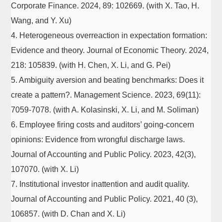
Corporate Finance. 2024, 89: 102669. (with X. Tao, H.
Wang, and Y. Xu)
4. Heterogeneous overreaction in expectation formation:
Evidence and theory. Journal of Economic Theory. 2024,
218: 105839. (with H. Chen, X. Li, and G. Pei)
5. Ambiguity aversion and beating benchmarks: Does it
create a pattern?. Management Science. 2023, 69(11):
7059-7078. (with A. Kolasinski, X. Li, and M. Soliman)
6. Employee firing costs and auditors’ going-concern
opinions: Evidence from wrongful discharge laws.
Journal of Accounting and Public Policy. 2023, 42(3),
107070. (with X. Li)
7. Institutional investor inattention and audit quality.
Journal of Accounting and Public Policy. 2021, 40 (3),
106857. (with D. Chan and X. Li)