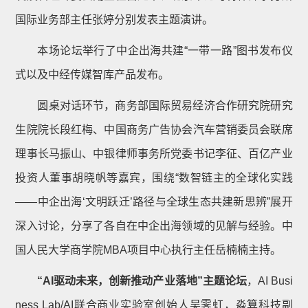
国际业务部主任张婷分别发表主题演讲。
本场论坛举行了中企出海共建“一带一路”图书发布仪
式以及中经传媒智库产品发布。
圆桌对话环节，商务部国际贸易经济合作研究院研究
生院院长段红梅、中国商务广告协会汽车营销委员会联席
理事长马振山、中银律师事务所党委书记李征、百亿产业
投资人董事胡晓帆等嘉宾，围绕“数智链主的全球化实践
——中企出海‘文明跃迁’路径与全球生态共建新思辨”展开
深入讨论，分享了各自在中企出海领域的见解与经验。中
国人民大学商学院MBA项目中心执行主任岳楠楠主持。
“AI驱动未来，创新推动产业落地”主题论坛
，AI Busi
ness Lab/AI联合商业实验室创始人吴霁虹，淼算科技副