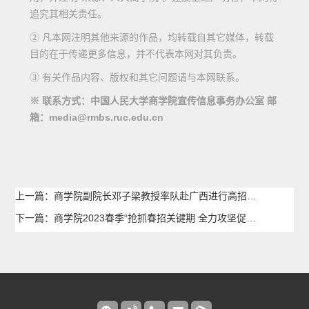
追究其相关责任。
② 凡本网注明其他来源的作品，均转载自其它媒体，转载
目的在于传递更多信息，并不代表本网对其负责。
③ 有关作品内容、版权和其它问题请与本网联系。
※ 联系方式：中国人民大学商学院宣传信息事务办公室 邮
箱：media@rmbs.ruc.edu.cn
上一篇：商学院副院长邓子梁教授率队赴广西进行高招宣讲调研
下一篇：商学院2023春季“抢抓春招关键期 全力攻坚促就业”系列报道二