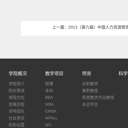
上一篇：2013（第六届）中国人力资源管
学院概况
教学项目
师资
科学
学院简介
硕博
全职教师
院长寄语
本科
兼职教授
商院文化
BBA
荣誉教学杰出教授
发展历程
MBA
永远怀念
领导团队
EMBA
社会责任
MPAcc
机构设置
MV