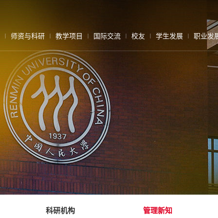
师资与科研
教学项目
国际交流
校友
学生发展
职业发
科研机构
管理新知