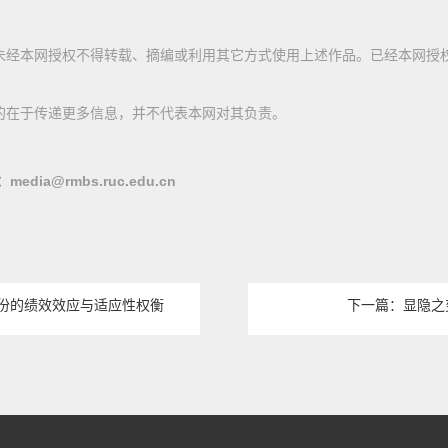
未经本网授权不得转载、摘编或利用其它方式使用上述作品。已经本网授
的在于传递更多信息，并不代表本网对其负责。
@rmbs.ruc.edu.cn
份的绩效效应与适应性权衡
下一篇：显隐之