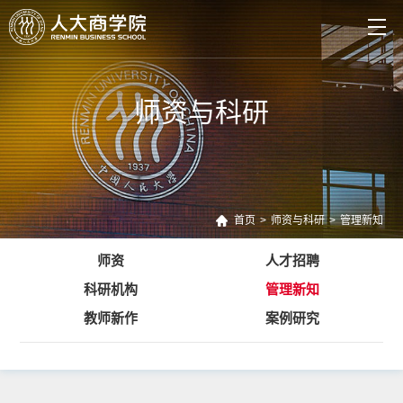
师资与科研
首页
>
师资与科研
>
管理新知
师资
人才招聘
科研机构
管理新知
教师新作
案例研究