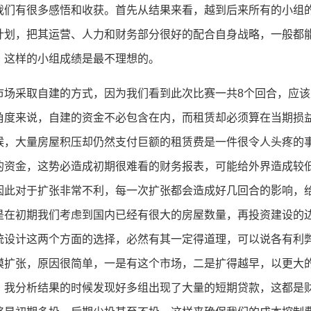
我们有很多感悟和收获。首先从结果来看，越到后来所有的小组
计划，把其运营、人力和财务部分很好的配合自身战略，一般都
，这样的小组成绩是最不理想的。
市场采取自建的方式，因为我们看到此次比赛一共8个回合，应
角度来说，自建的资金不必包含在内，而租赁却必须算在当期损
候，大量房屋积压却仍然支付巨额的租赁费是一件很令人头疼的
的资金，这势必造成初期很难看的财务报表，可能给外界造成较
因此对于扩张非常不利，每一次扩张都会造成好几回合的影响，
是在初期我们考虑到国内已经有很大的房屋数量，再投资建设的
统设计这两个方面的选择，必然有其一定得道理，可以说各有利
模扩张，原因很简单，一是有这个市场，二是扩得越早，以更大
，我分析结果的时候发现好多组出现了大量的短期贷款，这都是