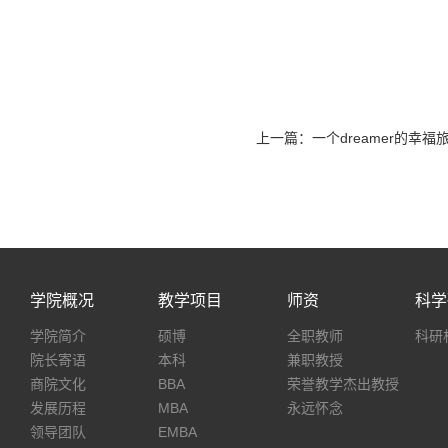
上一篇：一个dreamer的幸福
学院概况
教学项目
师资
科学
学院简介
硕博
全职教师
科研
院长寄语
本科
兼职教授
商院文化
BBA
荣誉教学杰出教授
发展历程
MBA
永远怀念
领导团队
EMBA