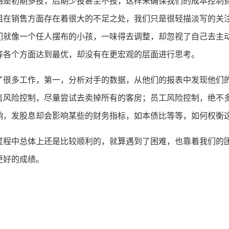
略是初期多投，后期少投甚至不投，这样来确保我们的成本控制
组在销售方面存在着很大的不足之处，我们只是很轻描淡写的关
们就像一个任人摆布的小孩，一味得去调整，却忽视了自己去主
等各个方面达到最优，却没有在更宏观的层面进行思考。
了很多工作，第一，分析对手的数据，从他们的报表中发现他们
售风险控制，尽量尝试去卖掉所有的客房；员工风险控制，绝不
响，发股息却会影响某些的财务指标，如本债比等等，如何权衡
过程中总体上还是比较顺利的，就算遇到了困难，也靠着我们的
更好的成绩。