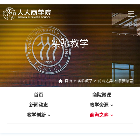
实验教学
首页
>
实验教学
>
商海之弈
>
参赛感言
首页
商院微课
新闻动态
教学资源
教学创新
商海之弈